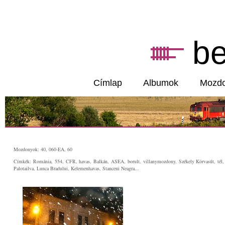
b
Címlap
Albumok
Mozd
Mozdonyok: 40, 060-EA, 60
Címkék: Románia, 554, CFR, havas, Balkán, ASEA, borult, villanymozdony, Székely Körvasút, tél, 
Palotailva, Lunca Bradului, Kelemenhavas, Stanceni Neagra...