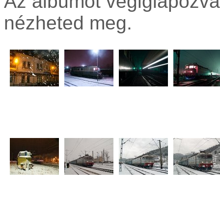
Az albumot végiglapozva
nézheted meg.