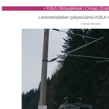
< Előző
|
Bélyegképek
|
Címlap
|
Engl
Leolvashatatlan pályaszámú ASEA
(Székely Körvasút)