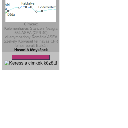
Címkék:
Kelemenhavas
Stanceni Neagra
554
ASEA (CFR 40)
villanymozdony
Románia
ASEA
Székely Körvasút
tél
havas
CFR
felhos
borult
Balkán
Hasonló fényképek