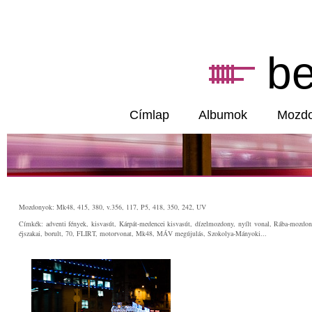
b
Címlap
Albumok
Mozd
Mozdonyok: Mk48, 415, 380, v.356, 117, P5, 418, 350, 242, UV
Címkék: adventi fények, kisvasút, Kárpát-medencei kisvasút, dízelmozdony, nyílt vonal, Rába-mozdon
éjszakai, borult, 70, FLIRT, motorvonat, Mk48, MÁV megújulás, Szokolya-Mányoki...