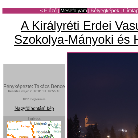
< Előző
|
Mesefolyam
|
Bélyegképek
|
Címla
A Királyréti Erdei Va
Szokolya-Mányoki és H
Fényképezte: Takács Bence
Készítés ideje: 2018:01:01 16:55:40
1052 megtekintés
Nagyfölbontású kép
Térkép: