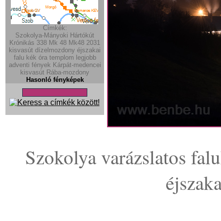
Címkék:
Szokolya-Mányoki
Hártókút
Krónikás
338
Mk 48
Mk48
2031
kisvasút
dízelmozdony
éjszakai
falu
kék óra
templom
legjobb
adventi fények
Kárpát-medencei
kisvasút
Rába-mozdony
Hasonló fényképek
Szokolya varázslatos fal
éjszaka