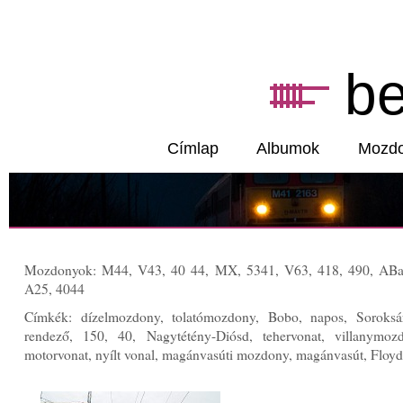
b
Címlap
Albumok
Mozd
Mozdonyok: M44, V43, 40 44, MX, 5341, V63, 418, 490, ABa
A25, 4044
Címkék: dízelmozdony, tolatómozdony, Bobo, napos, Soroksár
rendező, 150, 40, Nagytétény-Diósd, tehervonat, villanymoz
motorvonat, nyílt vonal, magánvasúti mozdony, magánvasút, Floyd.