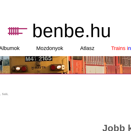
benbe.hu
Albumok
Mozdonyok
Atlasz
Trains i
n
 Szili,
Jobb 