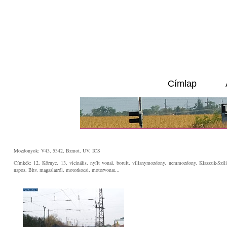
Címlap
Mozdonyok: V43, 5342, Bzmot, UV, ICS
Címkék: 12, Környe, 13, vicinális, nyílt vonal, borult, villanymozdony, nemmozdony, Klasszik-Szili,
napos, Bhv, magaslatról, motorkocsi, motorvonat...