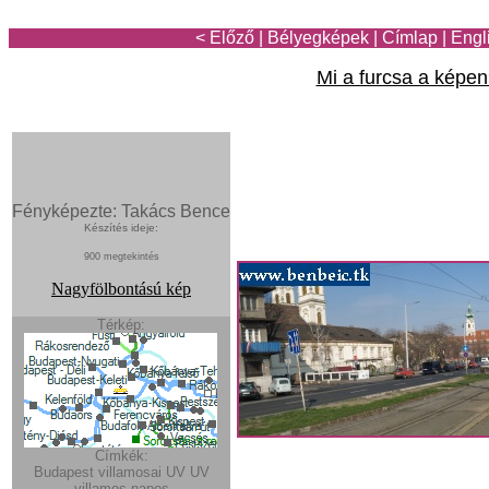
< Előző
|
Bélyegképek
|
Címlap
|
Engl
Mi a furcsa a képe
Fényképezte: Takács Bence
Készítés ideje:
900 megtekintés
Nagyfölbontású kép
Térkép:
Címkék:
Budapest villamosai
UV
UV
villamos
napos