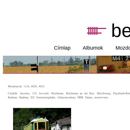
b
Címlap
Albumok
Mozd
Mozdonyok: 1116, 6020, 4024
Címkék: Ausztria, 219, kisvasút, Reichenau, Reichenau an der Rax, Hirschwang, Payerbach-Rei
Kurhaus, Haaberg, 202, Semmeringbahn, villanymozdony, ÖBB, Taurus, motorvonat...