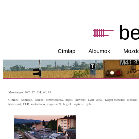
b
Címlap
Albumok
Mozd
Mozdonyok: 087, 77, 651, 60, 87
Címkék: Románia, Balkán, dízelmozdony, napos, kisvasút, nyílt vonal, Kárpát-medencei kisvasút
tehervonat, CFR, motorkocsi, magaslatról, hegyek, napkelte, nyár...