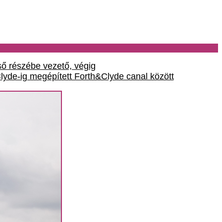
lső részébe vezető, végig
 Clyde-ig megépített Forth&Clyde canal között