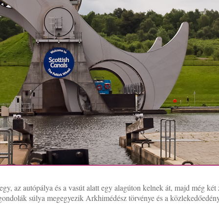
gy, az autópálya és a vasút alatt egy alagúton kelnek át, majd még két z
t gondolák súlya megegyezik Arkhimédész törvénye és a közlekedőedény