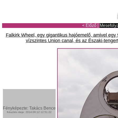
< Előző
|
Mesefoly
Falkirk Wheel, egy gigantikus hajóemelő, amivel egy 9
vízszintes Union canal, és az Északi-tengert
Fényképezte: Takács Bence
Készítés ideje: 2014:06:12 12:51:22