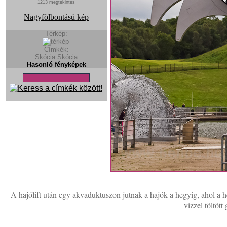
1213 megtekintés
Nagyfölbontású kép
Térkép:
Címkék:
Skócia
Skócia
Hasonló fényképek
A hajólift után egy akvaduktuszon jutnak a hajók a hegyig, ahol a he
vízzel töltöt