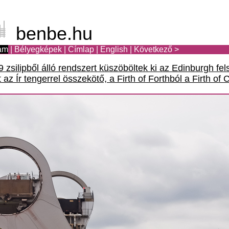
benbe.hu
am
|
Bélyegképek
|
Címlap
|
English
|
Következő >
 zsilipből álló rendszert küszöböltek ki az Edinburgh fe
 az Ír tengerrel összekötő, a Firth of Forthból a Firth of