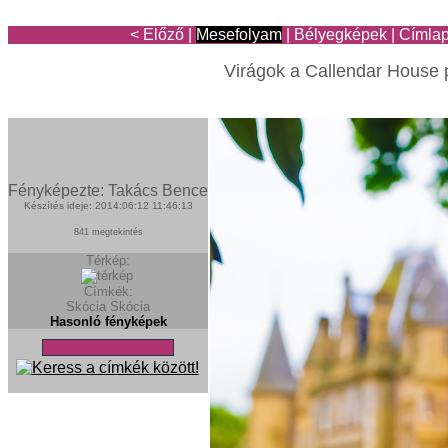
< Előző
|
Mesefolyam
|
Bélyegképek
|
Címla
Virágok a Callendar House 
Fényképezte: Takács Bence
Készítés ideje: 2014:06:12 11:46:13
841 megtekintés
Térkép:
Címkék:
Skócia
Skócia
Hasonló fényképek