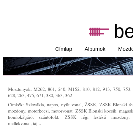
b
Címlap
Albumok
Mozd
Mozdonyok: M262, 861, 240, M152, 810, 812, 913, 750, 753, 
628, 263, 475, 671, 380, 363, 362
Címkék: Szlovákia, napos, nyílt vonal, ŽSSK, ZSSK Blonski fe
mozdony, motorkocsi, motorvonat, ZSSK Blonski kocsik, magasla
homlokátjáró, szántóföld, ZSSK régi festésű mozdony, 
mellékvonal, táj...