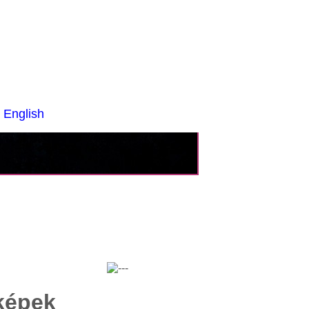
 English
képek