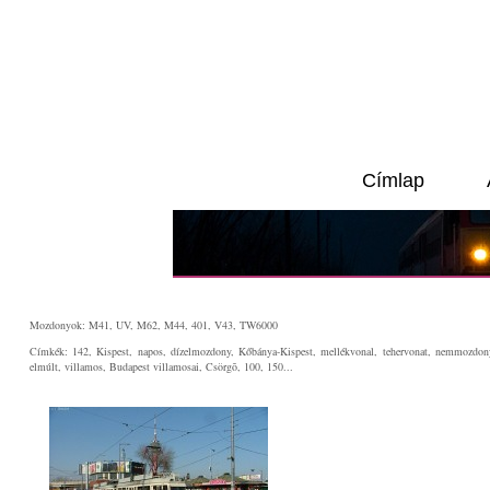
Címlap
Mozdonyok: M41, UV, M62, M44, 401, V43, TW6000
Címkék: 142, Kispest, napos, dízelmozdony, Kőbánya-Kispest, mellékvonal, tehervonat, nemmozdon
elmúlt, villamos, Budapest villamosai, Csörgõ, 100, 150...