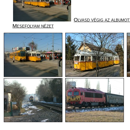
Olvasd végig az albumot
Mesefolyam nézet