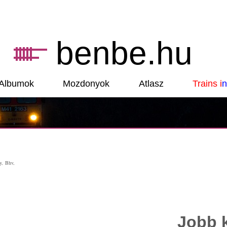
benbe.hu
Albumok
Mozdonyok
Atlasz
Trains i
n
y, Bhv,
Jobb 