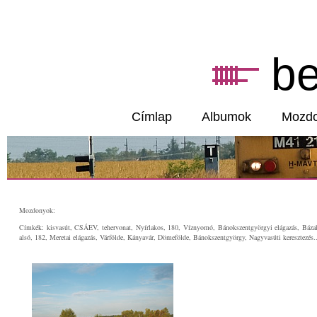
b
Címlap
Albumok
Mozd
Mozdonyok:
Címkék: kisvasút, CSÁEV, tehervonat, Nyírlakos, 180, Víznyomó, Bánokszentgyörgyi elágazás, Bázak
alsó, 182, Meretai elágazás, Várfölde, Kányavár, Dömefölde, Bánokszentgyörgy, Nagyvasúti keresztezés..