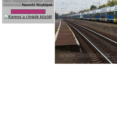
MÁV megújulás
emeletes vonat
motorvonat
Hasonló fényképek