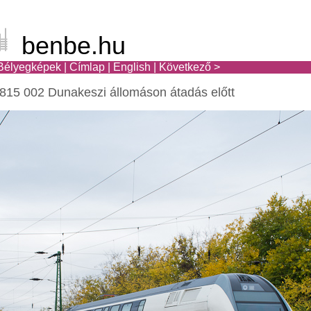
benbe.hu
Bélyegképek
|
Címlap
|
English
|
Következő >
15 002 Dunakeszi állomáson átadás előtt