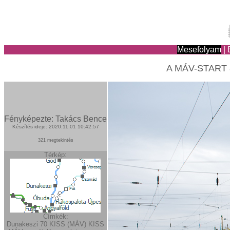
Mesefolyam
|
A MÁV-START 8
Fényképezte: Takács Bence
Készítés ideje: 2020:11:01 10:42:57
321 megtekintés
Térkép:
Címkék:
Dunakeszi
70
KISS (MÁV)
KISS