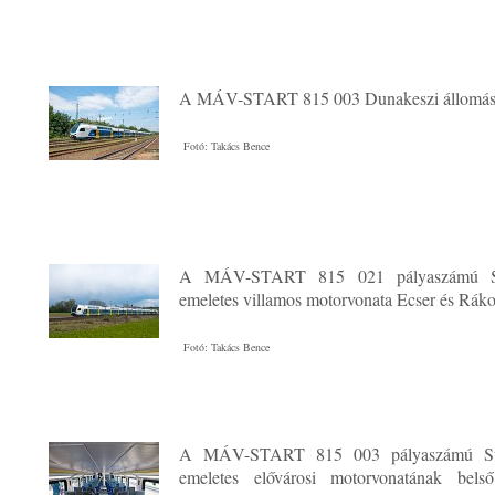
A MÁV-START 815 003 Dunakeszi állomá
Fotó: Takács Bence
A MÁV-START 815 021 pályaszámú St
emeletes villamos motorvonata Ecser és Ráko
Fotó: Takács Bence
A MÁV-START 815 003 pályaszámú St
emeletes elővárosi motorvonatának belső