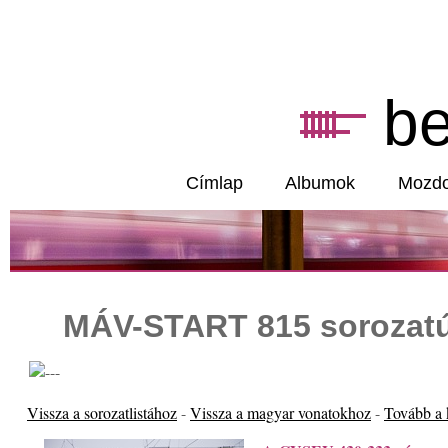
b
Címlap
Albumok
Mozd
MÁV-START 815 sorozatú
Vissza a sorozatlistához
-
Vissza a magyar vonatokhoz
-
Tovább a