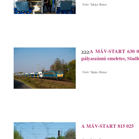
Fotó: Takács Bence
A MÁV-START 630 016 
>>>
pályaszámú emeletes, Stad
Fotó: Takács Bence
A MÁV-START 815 025