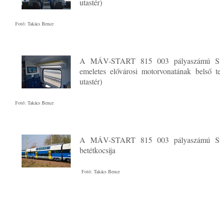
utastér)
Fotó: Takács Bence
A MÁV-START 815 003 pályaszámú St
emeletes elővárosi motorvonatának belső t
utastér)
Fotó: Takács Bence
A MÁV-START 815 003 pályaszámú St
betétkocsija
Fotó: Takács Bence