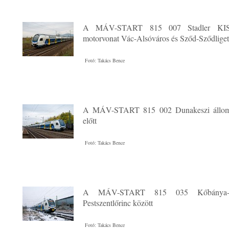
A MÁV-START 815 007 Stadler KISS
motorvonat Vác-Alsóváros és Sződ-Sződliget
Fotó: Takács Bence
A MÁV-START 815 002 Dunakeszi állomá
előtt
Fotó: Takács Bence
A MÁV-START 815 035 Kőbánya-K
Pestszentlőrinc között
Fotó: Takács Bence