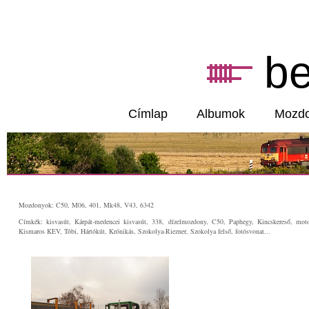
b
Címlap
Albumok
Mozd
Mozdonyok: C50, M06, 401, Mk48, V43, 6342
Címkék: kisvasút, Kárpát-medencei kisvasút, 338, dízelmozdony, C50, Paphegy, Kincskereső, moto
Kismaros KEV, Tóbi, Hártókút, Krónikás, Szokolya-Riezner, Szokolya felső, fotósvonat...