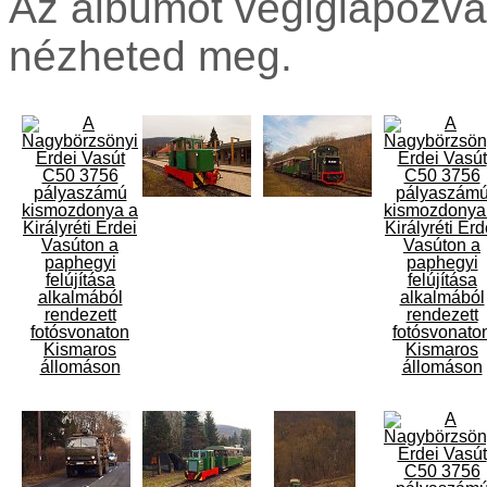
Az albumot végiglapozva
nézheted meg.