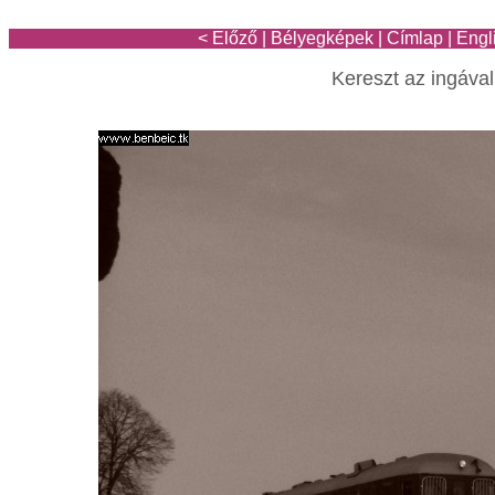
< Előző
|
Bélyegképek
|
Címlap
|
Engl
Kereszt az ingával