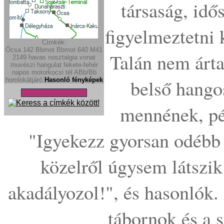
társaság, idő
figyelmeztetni k
Címkék:
Ócsa
142
Bbmot
Bbmot
640
M41
Talán nem árta
2149
havas
nosztalgia vonat
muvészi
hangulat
fekete-fehér
napos
motorkocsi
tél
ABb/Bb
belső hango
homlokátjáró
Hasonló fényképek
mennének, pél
"Igyekezz gyorsan odébb
közelről úgysem látszi
akadályozol!", és hasonlók
tábornok és a 