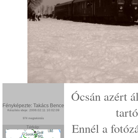
Ócsán azért á
Fényképezte: Takács Bence
tart
Készítés ideje: 2006:02:11 10:02:09
974 megtekintés
Ennél a fotózá
Térkép: