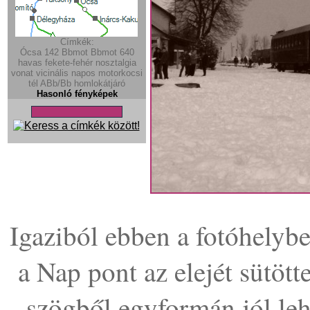
Címkék:
Ócsa
142
Bbmot
Bbmot
640
havas
fekete-fehér
nosztalgia
vonat
vicinális
napos
motorkocsi
tél
ABb/Bb
homlokátjáró
Hasonló fényképek
Igaziból ebben a fotóhelyben
a Nap pont az elejét sütött
szögből egyformán jól leh