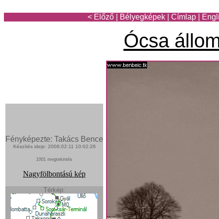
< Előző
|
Bélyegképek
|
Címlap
|
Engl
Ócsa állo
Fényképezte: Takács Bence
Készítés ideje: 2006:02:11 10:02:26
1001 megtekintés
Nagyfölbontású kép
Térkép: