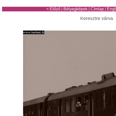
< Előző
|
Bélyegképek
|
Címlap
|
Engl
Keresztre várva