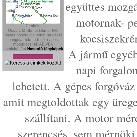
együttes mozgá
motornak- pe
Címkék:
Ócsa
142
Bbmot
Bbmot
640
kocsiszekré
havas
nosztalgia vonat
muvészi
hangulat
fekete-fehér
napos
motorkocsi
tél
ABb/Bb
A jármű egyébk
homlokátjáró
Hasonló fényképek
napi forgal
lehetett. A gépes forgóvá
amit megtoldottak egy ürege
szállítani. A motor mér
szerencsés, sem mérnöki