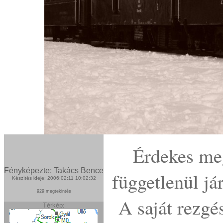
Érdekes meg
Fényképezte: Takács Bence
függetlenül jár
Készítés ideje: 2006:02:11 10:02:32
929 megtekintés
A saját rezgé
Térkép: