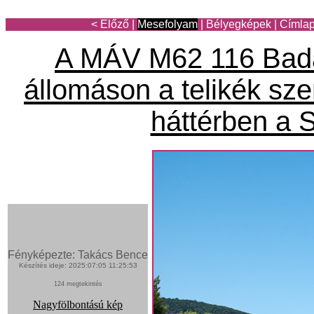
< Előző
|
Mesefolyam
|
Bélyegképek
|
Címla
A MÁV M62 116 Bad
állomáson a telikék sze
háttérben a 
Fényképezte: Takács Bence
Készítés ideje: 2025:07:05 11:25:53
124 megtekintés
Nagyfölbontású kép