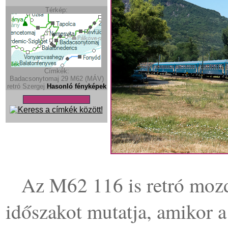
Térkép:
Címkék:
Badacsonytomaj
29
M62 (MÁV)
retró
Szergej
Hasonló fényképek
Az M62 116 is retró mozdo
időszakot mutatja, amikor a