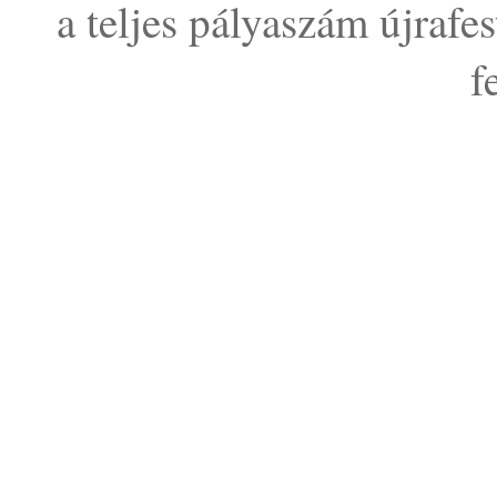
a teljes pályaszám újrafest
f