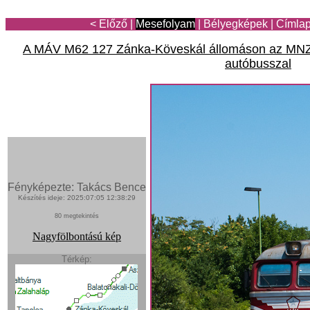
< Előző
|
Mesefolyam
|
Bélyegképek
|
Címla
A MÁV M62 127 Zánka-Köveskál állomáson az MNZ-
autóbusszal
Fényképezte: Takács Bence
Készítés ideje: 2025:07:05 12:38:29
80 megtekintés
Nagyfölbontású kép
Térkép: