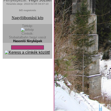
Fényképezte:
Végh József
Készítés ideje: 2010:02:05 04:07:10
845 megtekintés
Nagyfölbontású kép
Térkép:
Címkék:
Stubaitalbahn
hegyi vasút
Hasonló fényképek