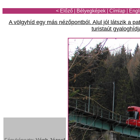
< Előző
|
Bélyegképek
|
Címlap
|
Engl
A völgyhíd egy más nézőpontból. Alul jól látszik a p
turistaút gyaloghídj