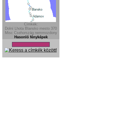
Címkék:
Dolní Lhota
Blansko mesto
370
Misc
Csehország
nemmozdony
Hasonló fényképek