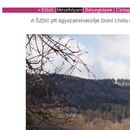
< Előző
|
Mesefolyam
|
Bélyegképek
|
Címla
A ŠZDC pft ágyazatrendezője Dolní Lhota 