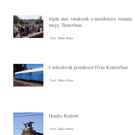
Jópár utas várakozik a mozdonyos vonatra,
megy, Turnovban
Fotó: Takács Bence
Csehszlovák postakocsi Dvur Kralovéban
Fotó: Takács Bence
Hradec Kralové
Fotó: Takács Bence