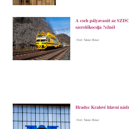
A cseh pályavasút az SZDC
szerelőkocsija ?ežnél
Fotó: Takács Bence
Hradec Kralové hlavní nád
Fotó: Takács Bence