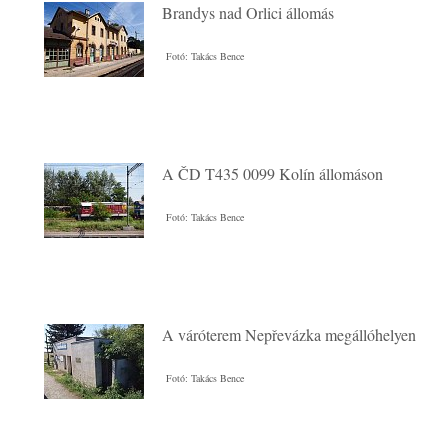
Brandys nad Orlici állomás
Fotó: Takács Bence
A ČD T435 0099 Kolín állomáson
Fotó: Takács Bence
A váróterem Nepřevázka megállóhelyen
Fotó: Takács Bence