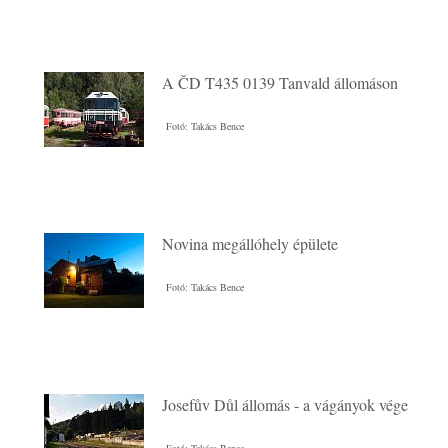
A ČD T435 0139 Tanvald állomáson
Fotó: Takács Bence
Novina megállóhely épülete
Fotó: Takács Bence
Josefův Důl állomás - a vágányok vége