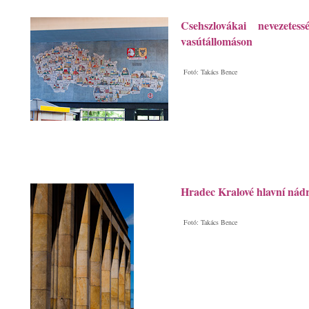
Csehszlovákai nevezetes
vasútállomáson
Fotó: Takács Bence
Hradec Kralové hlavní nád
Fotó: Takács Bence