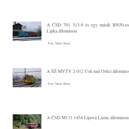
A ČSD 701 313-9 és egy másik BN50-es 
Lipka állomáson
Fotó: Takács Bence
A ŠŽ MVTV 2-012 Ústi nad Orlici állomáso
Fotó: Takács Bence
A ČSD M131.1454 Lipová Lázne állomáson