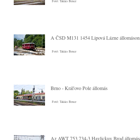
Fotó: Takács Bence
A ČSD M131 1454 Lipová Lázne állomáson
Fotó: Takács Bence
Brno - Král'ovo Pole állomás
Fotó: Takács Bence
Az AWT 753 734-3 Havlickuv Brod állomá