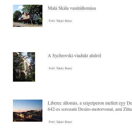
Malá Skála vasútállomása
Fotó: Takács Bence
A Sychrovskí-viadukt alulról
Fotó: Takács Bence
Liberec állomás, a szigetperon mellett egy 
642-es sorozatú Desiro-motorvonat, ami Zitt
Fotó: Takács Bence