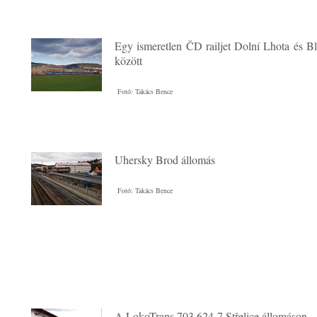
Egy ismeretlen ČD railjet Dolní Lhota és B
között
Fotó: Takács Bence
Uhersky Brod állomás
Fotó: Takács Bence
A LokoTrans 703 624-7 Střelice állomáson