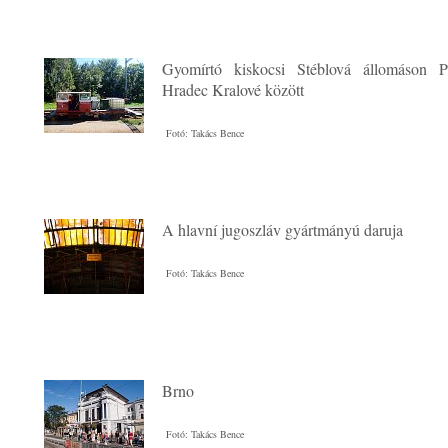
Gyomírtó kiskocsi Stéblová állomáson P
Hradec Kralové között
Fotó: Takács Bence
A hlavní jugoszláv gyártmányú daruja
Fotó: Takács Bence
Brno
Fotó: Takács Bence