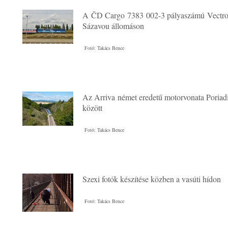
A ČD Cargo 7383 002-3 pályaszámú Vectro
Sázavou állomáson
Fotó: Takács Bence
Az Arriva német eredetű motorvonata Poriad
között
Fotó: Takács Bence
Szexi fotók készítése közben a vasúti hídon
Fotó: Takács Bence