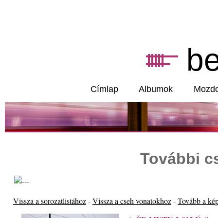
b
Címlap
Albumok
Mozd
További c
Vissza a sorozatlistához
-
Vissza a cseh vonatokhoz
-
Tovább a ké