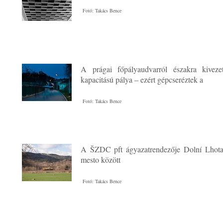
Fotó: Takács Bence
A prágai főpályaudvarról északra kiveze
kapacitású pálya – ezért gépcseréztek a
Fotó: Takács Bence
A ŠZDC pft ágyazatrendezője Dolní Lhota
mesto között
Fotó: Takács Bence