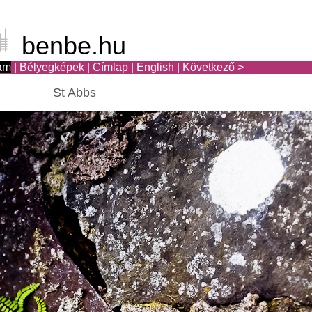
benbe.hu
am
|
Bélyegképek
|
Címlap
|
English
|
Következő >
St Abbs