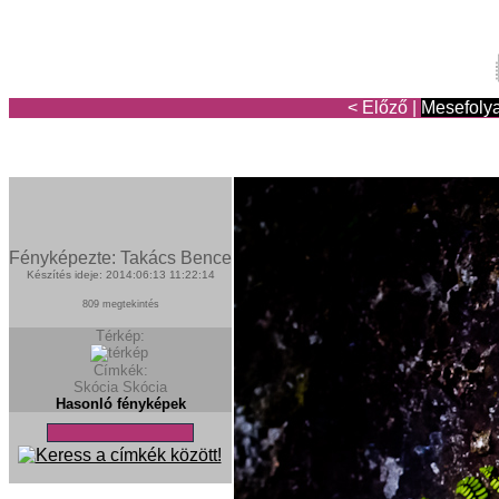
< Előző
|
Mesefoly
Fényképezte: Takács Bence
Készítés ideje: 2014:06:13 11:22:14
809 megtekintés
Térkép:
Címkék:
Skócia
Skócia
Hasonló fényképek