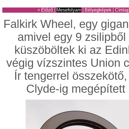
< Előző
|
Mesefolyam
|
Bélyegképek
|
Címla
Falkirk Wheel, egy gigan
amivel egy 9 zsilipből
küszöböltek ki az Edin
végig vízszintes Union c
Ír tengerrel összekötő, 
Clyde-ig megépített