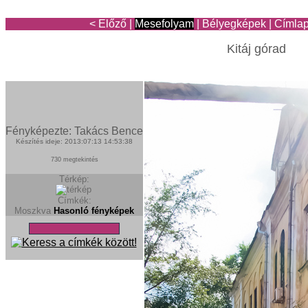
< Előző
|
Mesefolyam
|
Bélyegképek
|
Címla
Kitáj górad
Fényképezte: Takács Bence
Készítés ideje: 2013:07:13 14:53:38
730 megtekintés
Térkép:
Címkék:
Moszkva
Hasonló fényképek