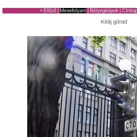
< Előző
|
Mesefolyam
|
Bélyegképek
|
Címla
Kitáj górad