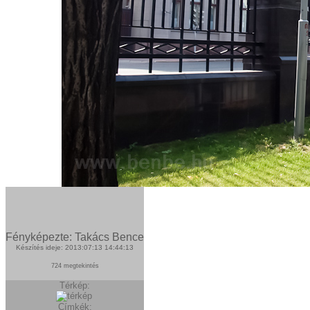
Fényképezte: Takács Bence
Készítés ideje: 2013:07:13 14:44:13
724 megtekintés
Térkép:
Címkék: