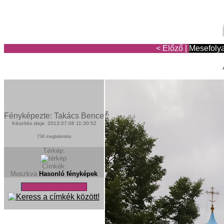
< Előző
|
Mesefoly
Fényképezte: Takács Bence
Készítés ideje: 2013:07:08 11:30:52
734 megtekintés
Térkép:
Címkék:
Moszkva
Hasonló fényképek