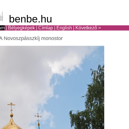
benbe.hu
am
|
Bélyegképek
|
Címlap
|
English
|
Következő >
A Novoszpásszkíj monostor