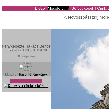
< Előző
|
Mesefolyam
|
Bélyegképek
|
Címla
A Novoszpásszkíj mon
Fényképezte: Takács Bence
Készítés ideje: 2013:07:08 11:30:18
721 megtekintés
Térkép:
Címkék:
Moszkva
Hasonló fényképek