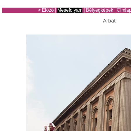
< Előző
|
Mesefolyam
|
Bélyegképek
|
Címla
Arbat