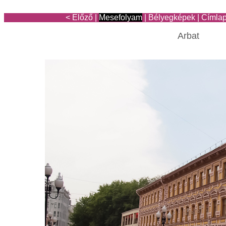
< Előző
|
Mesefolyam
|
Bélyegképek
|
Címla
Arbat