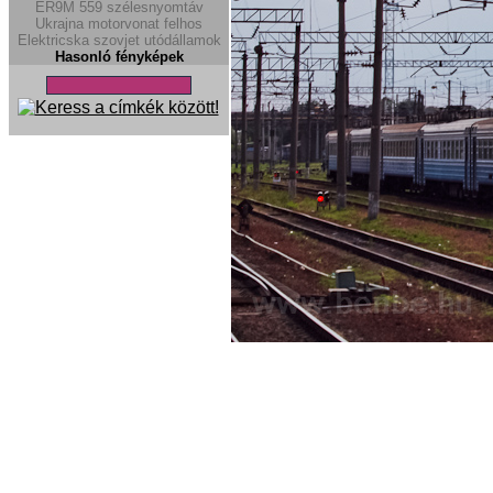
ER9M
559
szélesnyomtáv
Ukrajna
motorvonat
felhos
Elektricska
szovjet utódállamok
Hasonló fényképek