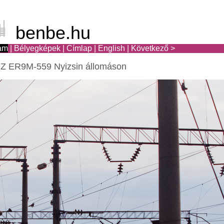
benbe.hu
am
|
Bélyegképek
|
Címlap
|
English
|
Következő >
Z ER9M-559 Nyizsin állomáson