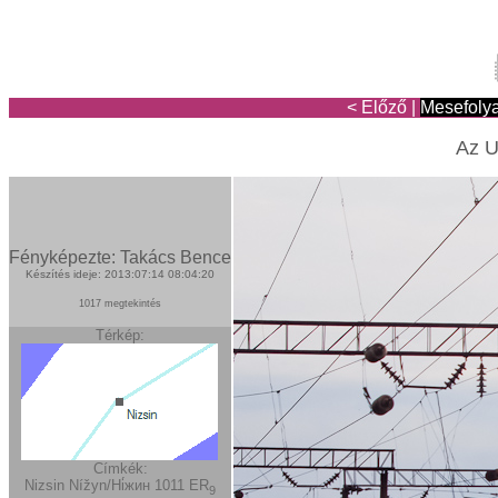
< Előző
|
Mesefoly
Az U
Fényképezte: Takács Bence
Készítés ideje: 2013:07:14 08:04:20
1017 megtekintés
Térkép:
Címkék:
Nizsin
Nížyn/Ні́жин
1011
ER
9