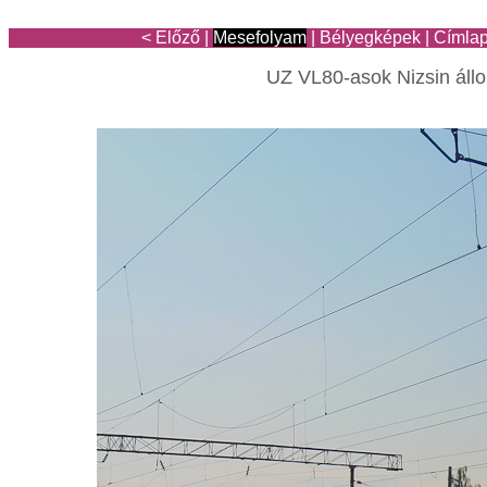
< Előző
|
Mesefolyam
|
Bélyegképek
|
Címla
UZ VL80-asok Nizsin ál