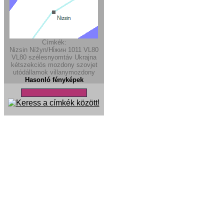
Címkék:
Nizsin
Nížyn/Ні́жин
1011
VL80
VL80
szélesnyomtáv
Ukrajna
kétszekciós mozdony
szovjet
utódállamok
villanymozdony
Hasonló fényképek