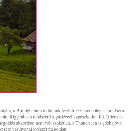
jára, a Brünigbahnra indultunk tovább. Ezt eredetileg a Jura-Bern-
amire Riggenbach rendszerű fogasléccel kapaszkodott föl. Brienz és
 megoldás akkoriban nem volt szokatlan, a Thunerseen is gőzhajóval
 vezető vasútvonal jórészét megoldani.