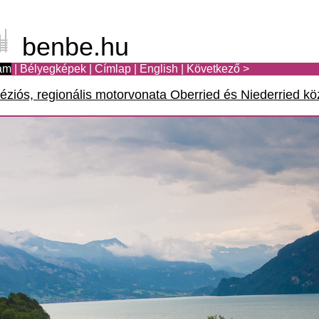
benbe.hu
am
|
Bélyegképek
|
Címlap
|
English
|
Következő >
ziós, regionális motorvonata Oberried és Niederried köz