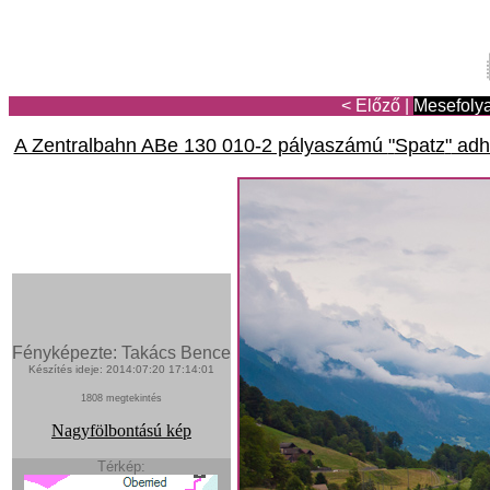
< Előző
|
Mesefoly
A Zentralbahn ABe 130 010-2 pályaszámú
Spatz
adhé
Fényképezte: Takács Bence
Készítés ideje: 2014:07:20 17:14:01
1808 megtekintés
Nagyfölbontású kép
Térkép: