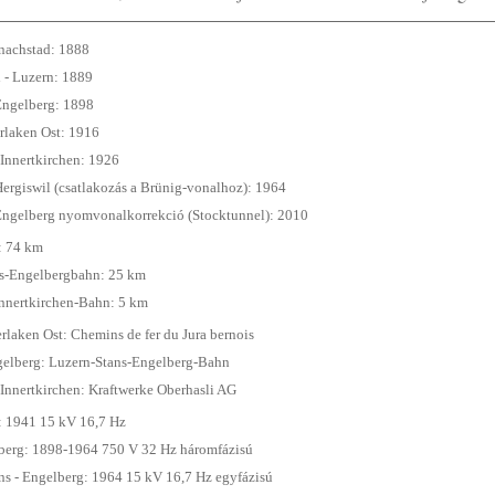
pnachstad: 1888
 - Luzern: 1889
 Engelberg: 1898
erlaken Ost: 1916
 Innertkirchen: 1926
Hergiswil (csatlakozás a Brünig-vonalhoz): 1964
 Engelberg nyomvonalkorrekció (Stocktunnel): 2010
: 74 km
s-Engelbergbahn: 25 km
nnertkirchen-Bahn: 5 km
erlaken Ost: Chemins de fer du Jura bernois
gelberg: Luzern-Stans-Engelberg-Bahn
 Innertkirchen: Kraftwerke Oberhasli AG
 1941 15 kV 16,7 Hz
berg: 1898-1964 750 V 32 Hz háromfázisú
ans - Engelberg: 1964 15 kV 16,7 Hz egyfázisú