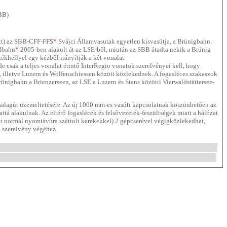
BB)
tt) az SBB-CFF-FFS
*
Svájci Államvasutak egyetlen kisvasútja, a Brünigbahn.
albahn
*
2005-ben alakult át az LSE-ből, miután az SBB átadta nekik a Brünig
zékhellyel egy kézből irányítják a két vonalat.
 csak a teljes vonalat érintő InterRegio vonatok szerelvényei kell, hogy
 illetve Luzern és Wolfenschiessen között közlekednek. A fogasléces szakaszok
nigbahn a Brienzerseen, az LSE a Luzern és Stans közötti Vierwaldstättersee-
isalagút üzemeltetésére. Az új 1000 mm-es vasúti kapcsolatnak köszönhetően az
lakulnak. Az eltérő fogaslécek és felsővezeték-feszültségek miatt a hálózat
ött normál nyomtávúra széttolt kerekekkel) 2 gépcserével végigközlekedhet,
 szerelvény végéhez.