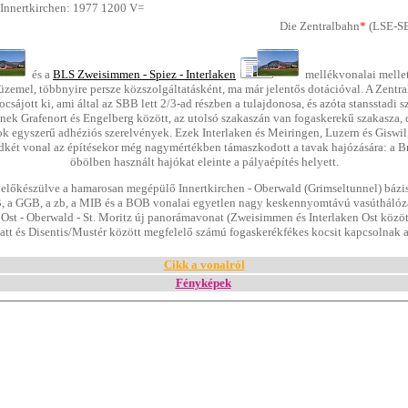
 Innertkirchen: 1977 1200 V=
Die Zentralbahn
*
(LSE-S
és a
BLS Zweisimmen - Spiez - Interlaken
mellékvonalai melle
emel, többnyire persze közszolgáltatásként, ma már jelentős dotációval. A Zentr
sájott ki, ami által az SBB lett 2/3-ad részben a tulajdonosa, és azóta stansstadi s
k Grafenort és Engelberg között, az utolsó szakaszán van fogaskerekű szakasza, de
 egyszerű adhéziós szerelvények. Ezek Interlaken és Meiringen, Luzern és Giswil,
két vonal az építésekor még nagymértékben támaszkodott a tavak hajózására: a Brü
öbölben használt hajókat eleinte a pályaépítés helyett.
k, előkészülve a hamarosan megépülő Innertkirchen - Oberwald (Grimseltunnel) báz
GB, a zb, a MIB és a BOB vonalai egyetlen nagy keskennyomtávú vasúthálózattá a
en Ost - Oberwald - St. Moritz új panorámavonat (Zweisimmen és Interlaken Ost köz
t és Disentis/Mustér között megfelelő számú fogaskerékfékes kocsit kapcsolnak a
Cikk a vonalról
Fényképek