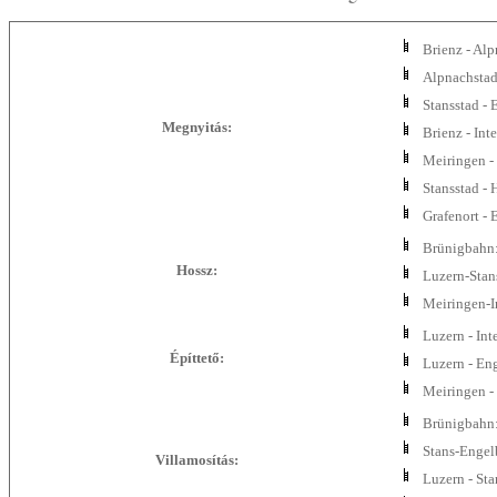
Brienz - Al
Alpnachstad
Stansstad -
Megnyitás:
Brienz - Int
Meiringen -
Stansstad - 
Grafenort -
Brünigbahn
Hossz:
Luzern-Stan
Meiringen-I
Luzern - Int
Építtető:
Luzern - En
Meiringen -
Brünigbahn:
Stans-Engel
Villamosítás:
Luzern - St