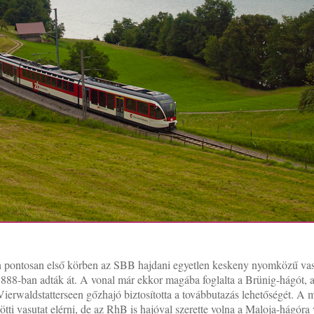
n pontosan első körben az SBB hajdani egyetlen keskeny nyomközű vasút
1888-ban adták át. A vonal már ekkor magába foglalta a Brünig-hágót, 
Vierwaldstatterseen gőzhajó biztosította a továbbutazás lehetőségét. A
zötti vasutat elérni, de az RhB is hajóval szerette volna a Maloja-hágóra