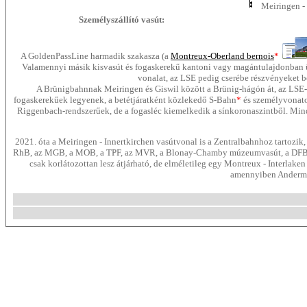
Meiringen -
Személyszállító vasút:
A GoldenPassLine harmadik szakasza (a
Montreux-Oberland bernois
*
Valamennyi másik kisvasút és fogaskerekű kantoni vagy magántulajdonban üz
vonalat, az LSE pedig cserébe részvényeket boc
A Brünigbahnnak Meiringen és Giswil között a Brünig-hágón át, az LSE-ne
fogaskerekűek legyenek, a betétjáratként közlekedő S-Bahn
*
és személyvonatok
Riggenbach-rendszerűek, de a fogasléc kiemelkedik a sínkoronaszintből. Mind
2021. óta a Meiringen - Innertkirchen vasútvonal is a Zentralbahnhoz tartozi
RhB, az MGB, a MOB, a TPF, az MVR, a Blonay-Chamby múzeumvasút, a DFB, a G
csak korlátozottan lesz átjárható, de elméletileg egy Montreux - Interlak
amennyiben Andermat