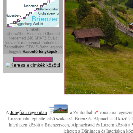
Címkék:
Uberwölber Einschnitt
Oberried
Niederried
248
SPATZ
Svájc
kisvasút
motorvonat
motorkocsi
Zentralbahn
GTW
S-Bahn
legjobb
hegyek
Hasonló fényképek
A
Jungfrau-régió után
a Zentralbahn
*
vonalaira, egésze
Luzernbahn építette, első szakaszát Brienz és Alpnachstad között 
Interlaken között a Brienzerseen, Alpnachstad és Luzern között a 
lehetett a Därlingen és Interlaken kö