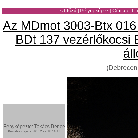
< Előző
|
Bélyegképek
|
Címlap
|
En
Az MDmot 3003-Btx 016 
BDt 137 vezérlőkocsi
ál
(Debrecen
Fényképezte: Takács Bence
Készítés ideje: 2010:12:29 18:16:13