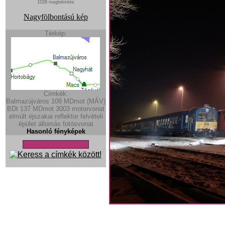
1028 megtekintés
Nagyfölbontású kép
Térkép:
Címkék:
Balmazújváros
108
MDmot (MÁV)
BDt
137
MDmot
3003
motorvonat
elmúlt
éjszakai
reflektor
felvételi
épület
állomás
fotósvonat
Hasonló fényképek