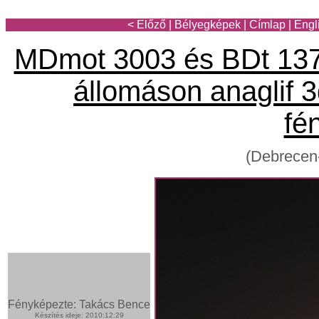
< Előző
|
Bélyegképek
|
Címlap
|
Engl
MDmot 3003 és BDt 137
állomáson anaglif 3
fé
(Debrecen
Fényképezte: Takács Bence
Készítés ideje: 2010:12:29