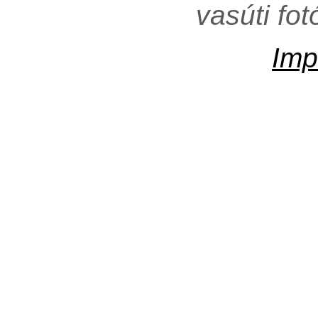
vasúti fo
Imp