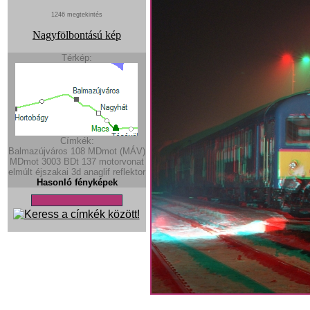
1246 megtekintés
Nagyfölbontású kép
Térkép:
Címkék:
Balmazújváros
108
MDmot (MÁV)
MDmot
3003
BDt
137
motorvonat
elmúlt
éjszakai
3d
anaglif
reflektor
Hasonló fényképek