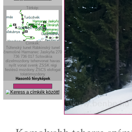
Térkép:
Címkék:
Túfenský tunel
Rábkinský tunel
čremošné
Harmanec Jaskyňa
270
736
736
017
Szlovákia
dízelmozdony
tehervonat
havas
nyílt vonal
svenk
ZSSK régi
festésű mozdony
ŽSCS
elofogat
tolatómozdony
Hasonló fényképek