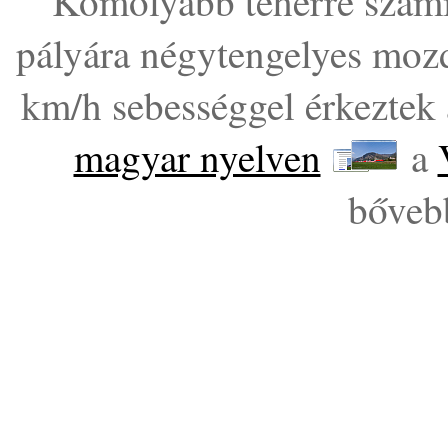
Komolyabb teherre számí
pályára négytengelyes moz
km/h sebességgel érkeztek
magyar nyelven
a
bőveb