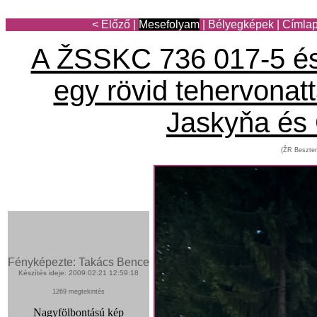
< Előző
|
Mesefolyam
|
Bélyegképek
|
Címla
A ŽSSKC 736 017-5 és
egy rövid tehervonat
Jaskyňa és
(ŽR Beszter
Fényképezte: Takács Bence
Készítés ideje: 2009:02:21 12:59:18
1269 megtekintés
Nagyfölbontású kép