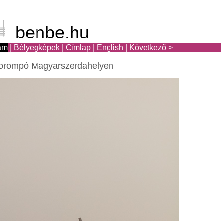
benbe.hu
am
|
Bélyegképek
|
Címlap
|
English
|
Következő >
orompó Magyarszerdahelyen