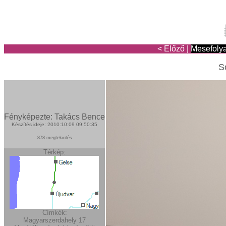
< Előző
|
Mesefoly
S
Fényképezte: Takács Bence
Készítés ideje: 2010:10:09 09:50:35
878 megtekintés
Térkép:
Címkék:
Magyarszerdahely
17