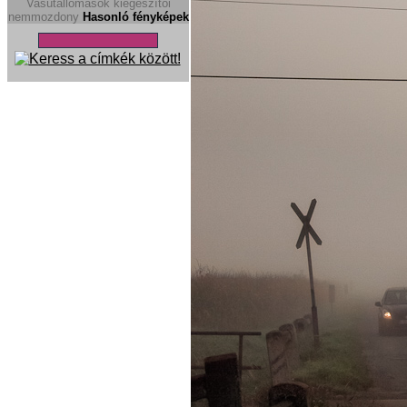
Vasútállomások kiegészítöi
nemmozdony
Hasonló fényképek