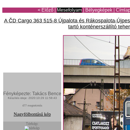
< Előző
|
Mesefolyam
|
Bélyegképek
|
Címla
A ČD Cargo 363 515-8 Újpalota és Rákospalota-Újpest 
tartó konténerszállító tehe
Fényképezte: Takács Bence
Készítés ideje: 2020:10:29 11:58:43
477 megtekintés
Nagyfölbontású kép
Térkép: