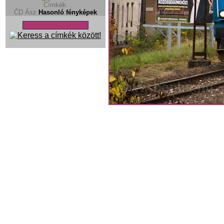
Címkék:
ČD Ász
Hasonló fényképek