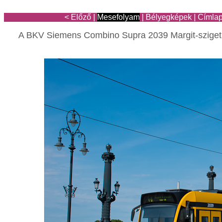
< Előző
|
Mesefolyam
|
Bélyegképek
|
Címla
A BKV Siemens Combino Supra 2039 Margit-sziget é