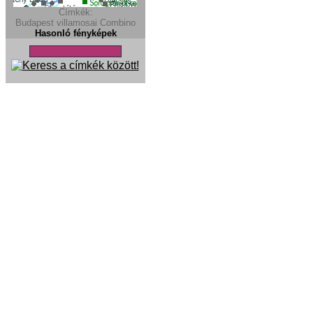
Címkék:
Budapest villamosai
Combino
Hasonló fényképek