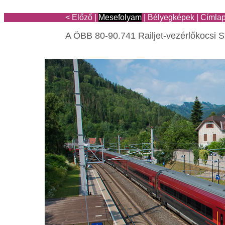
< Előző
|
Mesefolyam
|
Bélyegképek
|
Címla
A ÖBB 80-90.741 Railjet-vezérlőkocsi 