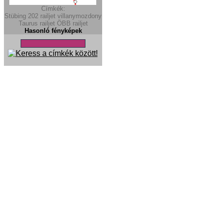
Címkék:
Stübing
202
railjet
villanymozdony
Taurus
railjet
ÖBB railjet
Hasonló fényképek