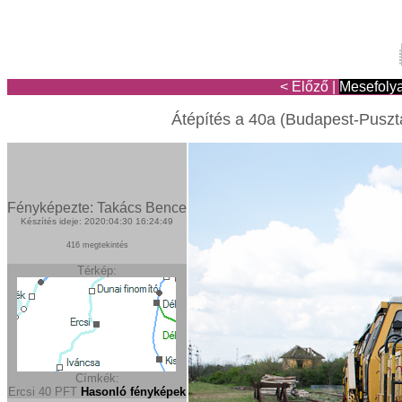
< Előző
|
Mesefoly
Átépítés a 40a (Budapest-Puszt
Fényképezte: Takács Bence
Készítés ideje: 2020:04:30 16:24:49
416 megtekintés
Térkép:
Címkék:
Ercsi
40
PFT
Hasonló fényképek