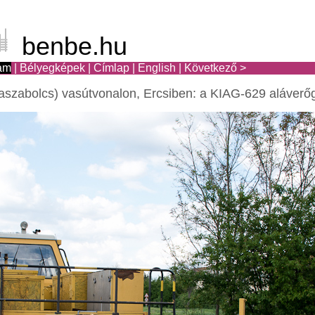
benbe.hu
am
|
Bélyegképek
|
Címlap
|
English
|
Következő >
aszabolcs) vasútvonalon, Ercsiben: a KIAG-629 aláverő