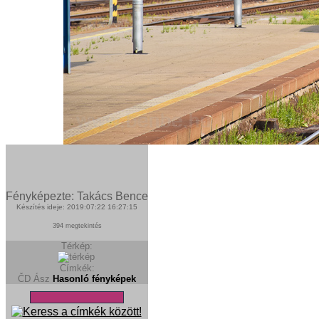
Fényképezte: Takács Bence
Készítés ideje: 2019:07:22 16:27:15
394 megtekintés
Térkép:
Címkék:
ČD Ász
Hasonló fényképek