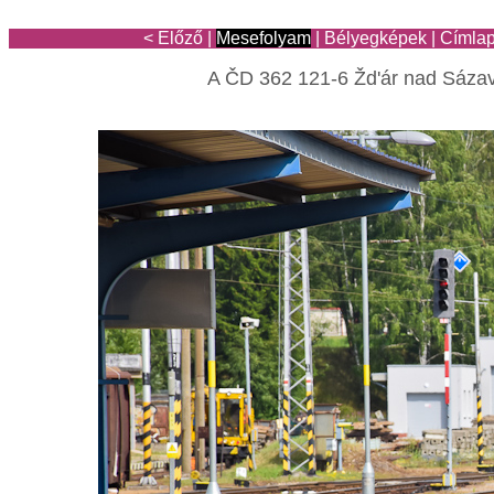
< Előző
|
Mesefolyam
|
Bélyegképek
|
Címla
A ČD 362 121-6 Žd'ár nad Sáza