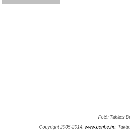
Fotó: Takács B
Copyright 2005-2014.
www.benbe.hu
. Taká