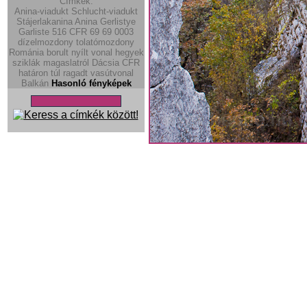
Címkék:
Anina-viadukt
Schlucht-viadukt
Stájerlakanina
Anina
Gerlistye
Garliste
516
CFR 69
69
0003
dízelmozdony
tolatómozdony
Románia
borult
nyílt vonal
hegyek
sziklák
magaslatról
Dácsia
CFR
határon túl ragadt vasútvonal
Balkán
Hasonló fényképek