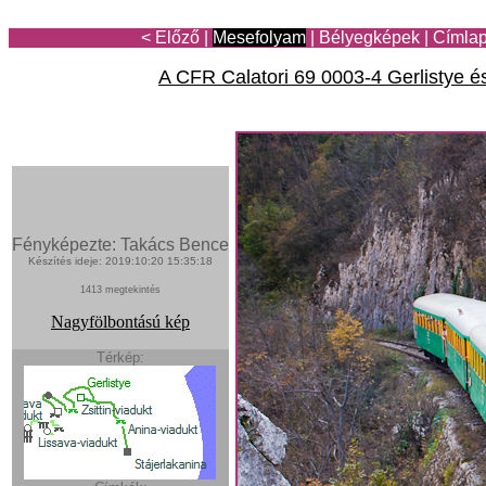
< Előző
|
Mesefolyam
|
Bélyegképek
|
Címla
A CFR Calatori 69 0003-4 Gerlistye é
Fényképezte: Takács Bence
Készítés ideje: 2019:10:20 15:35:18
1413 megtekintés
Nagyfölbontású kép
Térkép: