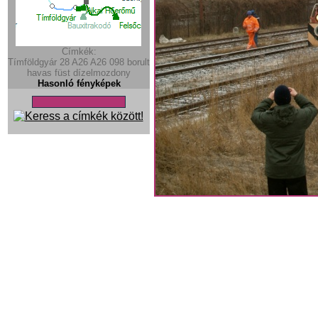
Címkék:
Tímföldgyár
28
A26
A26
098
borult
havas
füst
dízelmozdony
Hasonló fényképek