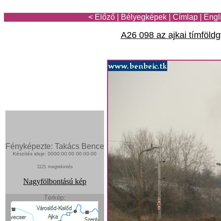
< Előző
|
Bélyegképek
|
Címlap
|
Engl
A26 098 az ajkai tímföld
Fényképezte: Takács Bence
Készítés ideje: 0000:00:00 00:00:00
1121 megtekintés
Nagyfölbontású kép
Térkép: