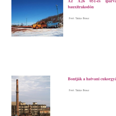
Az A26 051-es iparva
bauxitrakodón
Fotó: Takács Bence
Bontják a hatvani cukorgyá
Fotó: Takács Bence