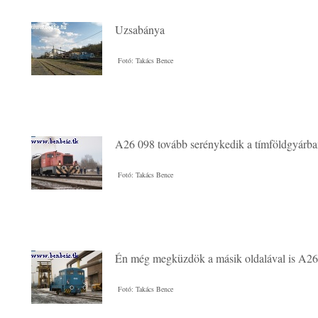
Uzsabánya
Fotó: Takács Bence
A26 098 tovább serénykedik a tímföldgyárb
Fotó: Takács Bence
Én még megküzdök a másik oldalával is A2
Fotó: Takács Bence