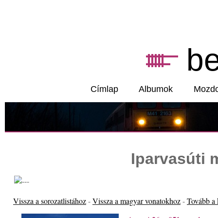
b
Címlap
Albumok
Mozd
Iparvasúti
Vissza a sorozatlistához
-
Vissza a magyar vonatokhoz
-
Tovább a