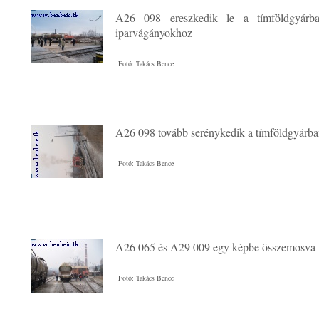
A26 098 ereszkedik le a tímföldgyá
iparvágányokhoz
Fotó: Takács Bence
A26 098 tovább serénykedik a tímföldgyárb
Fotó: Takács Bence
A26 065 és A29 009 egy képbe összemosva
Fotó: Takács Bence