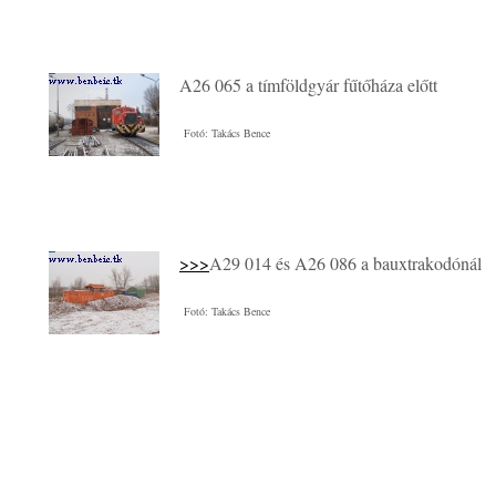
A26 065 a tímföldgyár fűtőháza előtt
Fotó: Takács Bence
>>>
A29 014 és A26 086 a bauxtrakodónál
Fotó: Takács Bence