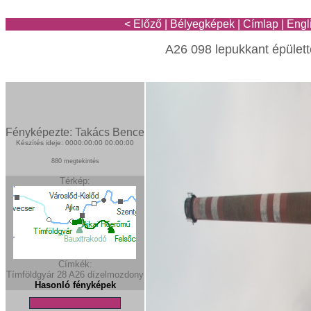
< Előző
|
Bélyegképek
|
Címlap
|
Engl
A26 098 lepukkant épülett
Fényképezte: Takács Bence
Készítés ideje: 0000:00:00 00:00:00
880 megtekintés
Térkép:
Címkék:
Tímföldgyár
28
A26
dízelmozdony
Hasonló fényképek