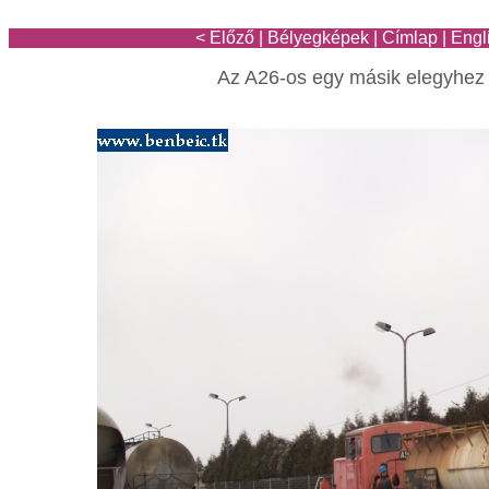
< Előző
|
Bélyegképek
|
Címlap
|
Engl
Az A26-os egy másik elegyhez i